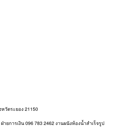
เอชพี
เฮา
ส์แวร์
แมนู
แฟค
เจ
อริ่
ง
จำกัด
ังหวัดระยอง 21150
9
ฝ่ายการเงิน
096 783 2462
งานผนังห้องน้ำสำเร็จรูป