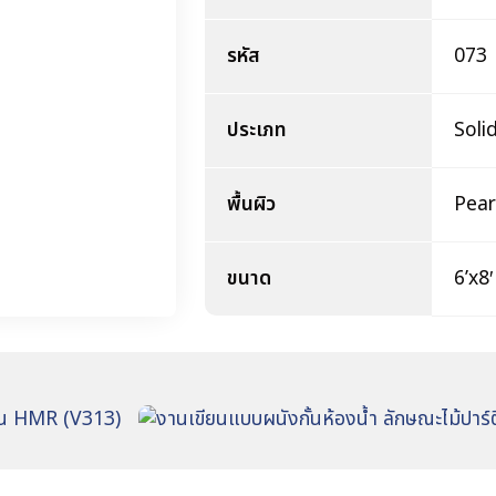
รหัส
073
ประเภท
Soli
พื้นผิว
Pear
ขนาด
6’x8′